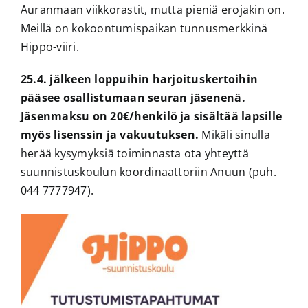
Auranmaan viikkorastit, mutta pieniä erojakin on.
Meillä on kokoontumispaikan tunnusmerkkinä
Hippo-viiri.
25.4. jälkeen loppuihin harjoituskertoihin
pääsee osallistumaan seuran jäsenenä.
Jäsenmaksu on 20€/henkilö ja sisältää lapsille
myös lisenssin ja vakuutuksen.
Mikäli sinulla
herää kysymyksiä toiminnasta ota yhteyttä
suunnistuskoulun koordinaattoriin Anuun (puh.
044 7777947).