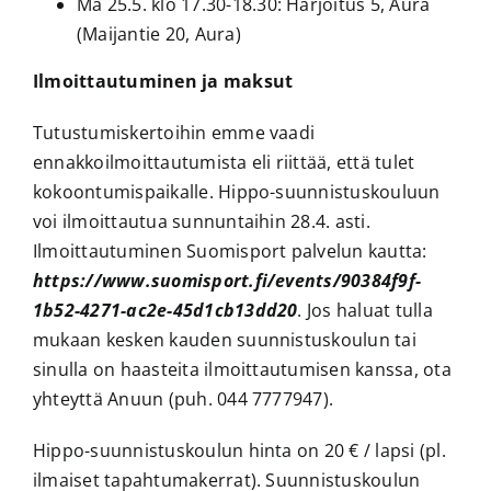
Ma 25.5. klo 17.30-18.30: Harjoitus 5, Aura
(Maijantie 20, Aura)
Ilmoittautuminen ja maksut
Tutustumiskertoihin emme vaadi
ennakkoilmoittautumista eli riittää, että tulet
kokoontumispaikalle. Hippo-suunnistuskouluun
voi ilmoittautua sunnuntaihin 28.4. asti.
Ilmoittautuminen Suomisport palvelun kautta:
https://www.suomisport.fi/events/90384f9f-
1b52-4271-ac2e-45d1cb13dd20
. Jos haluat tulla
mukaan kesken kauden suunnistuskoulun tai
sinulla on haasteita ilmoittautumisen kanssa, ota
yhteyttä Anuun (puh. 044 7777947).
Hippo-suunnistuskoulun hinta on 20 € / lapsi (pl.
ilmaiset tapahtumakerrat). Suunnistuskoulun