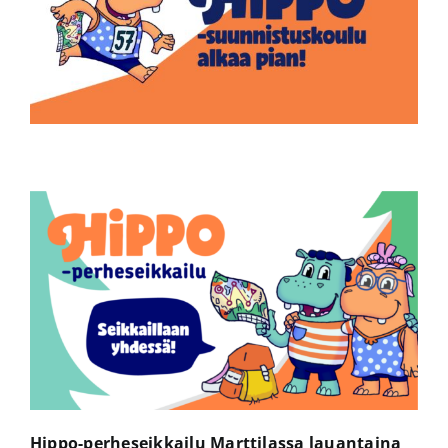
Hippo-perheseikkailu Marttilassa lauantaina