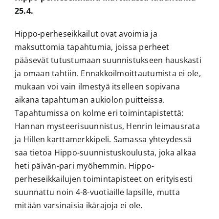
25.4.
Hippo-perheseikkailut ovat avoimia ja
maksuttomia tapahtumia, joissa perheet
pääsevät tutustumaan suunnistukseen hauskasti
ja omaan tahtiin. Ennakkoilmoittautumista ei ole,
mukaan voi vain ilmestyä itselleen sopivana
aikana tapahtuman aukiolon puitteissa.
Tapahtumissa on kolme eri toimintapistettä:
Hannan mysteerisuunnistus, Henrin leimausrata
ja Hillen karttamerkkipeli. Samassa yhteydessä
saa tietoa Hippo-suunnistuskoulusta, joka alkaa
heti päivän-pari myöhemmin. Hippo-
perheseikkailujen toimintapisteet on erityisesti
suunnattu noin 4-8-vuotiaille lapsille, mutta
mitään varsinaisia ikärajoja ei ole.