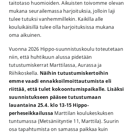
taitotaso huomioiden. Aikuisten toivomme olevan
mukana seurailemassa harjoituksia, jolloin laji
tulee tutuksi vanhemmillekin. Kaikilla alle
kouluikäisillä tulee olla harjoituksissa mukana
oma aikuinen.
Vuonna 2026 Hippo-suunnistuskoulu toteutetaan
niin, että huhtikuun alussa pidetään
tutustumiskerrat Marttilassa, Aurassa ja
Riihikoskella.
Näihin tutustumiskertoihin
emme vaadi ennakkoilmoittautumista eli
riittää, että tulet kokoontumispaikalle. Lisäksi
suunnistukseen pääsee tutustumaan
lauantaina 25.4. klo 13-15 Hippo-
perheseikkailussa
Marttilan koulukeskuksen
tuntumassa (Metsäniityntie 11, Marttila). Suurin
osa tapahtumista on samassa paikkaa kuin